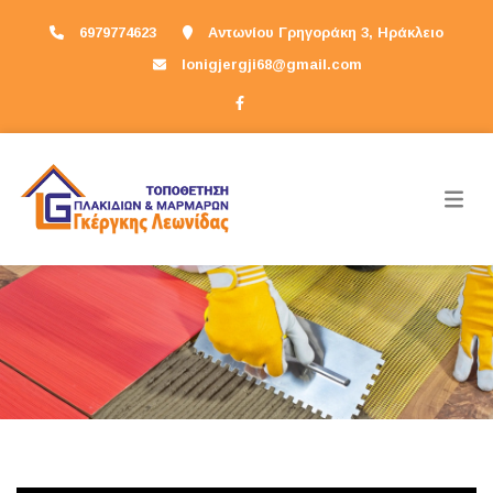
6979774623
Αντωνίου Γρηγοράκη 3, Ηράκλειο
lonigjergji68@gmail.com