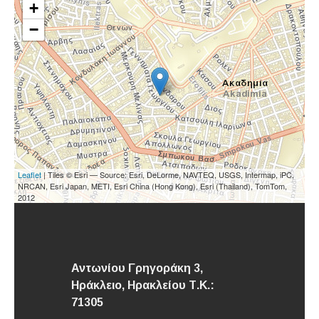
+
−
Leaflet
| Tiles © Esri — Source: Esri, DeLorme, NAVTEQ, USGS, Intermap, iPC,
NRCAN, Esri Japan, METI, Esri China (Hong Kong), Esri (Thailand), TomTom,
2012
Αντωνίου Γρηγοράκη 3,
Ηράκλειο,
Ηρακλείου
Τ.Κ.:
71305