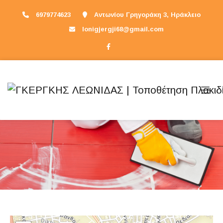
6979774623
Αντωνίου Γρηγοράκη 3, Ηράκλειο
lonigjergji68@gmail.com